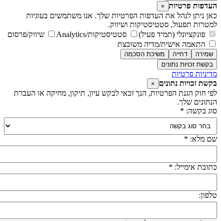
עדפות פרטיות
×
אן ניתן לנהל את העדפות הפרטיות שלך. אנו משתמשים בעוגיות
מטרות תפעול, סטטיסטיקות ושיווק.
פונקציונלי (תמיד פעיל)
סטטיסטיקות/Analytics
שיווק/פרסום
התאמה אישית/מדיה משובצת
שמירה
דחייה
משיכת הסכמה
בקשת זכויות נתונים
דיניות פרטיות
קשת זכויות נתונים
×
פי חוק הגנת הפרטיות, הנך זכאי לבקש עיון, תיקון, מחיקה או העברת
נתונים שלך.
וג בקשה: *
ם מלא: *
תובת אימייל: *
לפון: