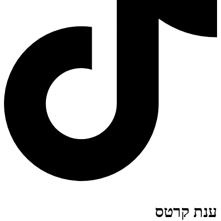
נת קרטס