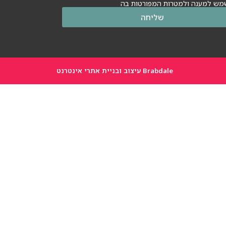
מש למענה ולמטרות המפורטות בה
שליחה
Brabdale עיצוב ובניית אתרי אינטרנט