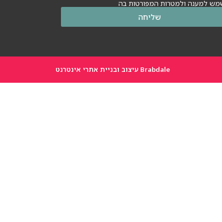
מש למענה ולמטרות המפורטות בה
שליחה
Brabdale עיצוב ובניית אתרי אינטרנט