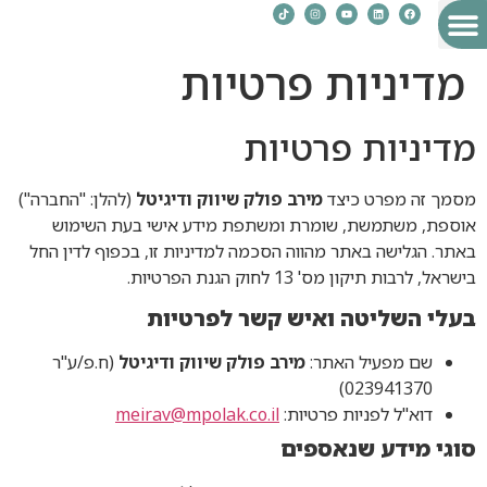
לתוכן
מדיניות פרטיות
לקוחות מספרים עלי
השירותים שלי
הסיפור שלי
הרצאות וסדנאות
העשרה והשראה
מדיניות פרטיות
מסמך זה מפרט כיצד
מירב פולק שיווק ודיגיטל
(להלן: "החברה")
אוספת, משתמשת, שומרת ומשתפת מידע אישי בעת השימוש
באתר. הגלישה באתר מהווה הסכמה למדיניות זו, בכפוף לדין החל
בישראל, לרבות תיקון מס' 13 לחוק הגנת הפרטיות.
בעלי השליטה ואיש קשר לפרטיות
שם מפעיל האתר:
מירב פולק שיווק ודיגיטל
(ח.פ/ע"ר
023941370)
דוא"ל לפניות פרטיות:
meirav@mpolak.co.il
סוגי מידע שנאספים